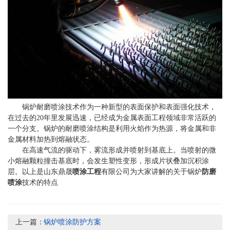
锅炉耐磨喷涂技术作为一种新型的表面保护和表面强化技术，
在过去的20年里发展迅速，已经成为金属表面工程领域非常活跃的
一个分支。锅炉的耐磨喷涂结构是利用火焰作为热源，将金属和非
金属材料加热到熔融状态。
在高速气流的驱动下，雾流形成并喷射到基底上。当喷射的微
小熔融颗粒撞击基底时，会发生塑性变形，形成片状叠加沉积涂
层。以上是山东鼎晟
喷涂工程
有限公司为大家讲解的关于锅炉
防磨
喷涂
技术的特点
上一篇：
锅炉喷涂防护方案