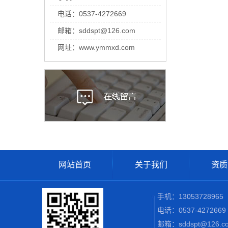
电话：0537-4272669
邮箱：sddspt@126.com
网址：www.ymmxd.com
网站首页
关于我们
资质
手机：13053728965
电话：0537-4272669
邮箱：sddspt@126.c