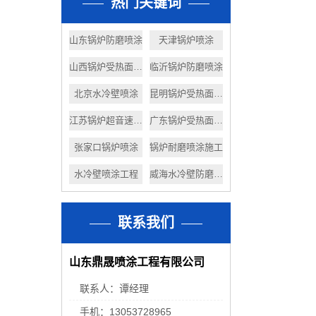
热门关键词
山东锅炉防磨喷涂
天津锅炉喷涂
山西锅炉受热面喷涂
临沂锅炉防磨喷涂
北京水冷壁喷涂
昆明锅炉受热面喷涂
江苏锅炉超音速喷涂
广东锅炉受热面喷涂
张家口锅炉喷涂
锅炉耐磨喷涂施工
水冷壁喷涂工程
威海水冷壁防磨喷涂
联系我们
山东鼎晟喷涂工程有限公司
联系人：谭经理
手机：13053728965