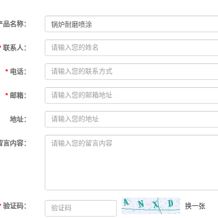
产品名称
：
*
联系人
：
*
电话
：
*
邮箱
：
地址
：
留言内容
：
*
验证码
：
换一张