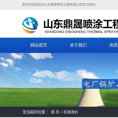
您好欢迎您访问山东鼎晟喷涂工程有限公司官方网站！
网站首页
关于我们
资质
您当前的位置 ：
首 页
> 在线询价