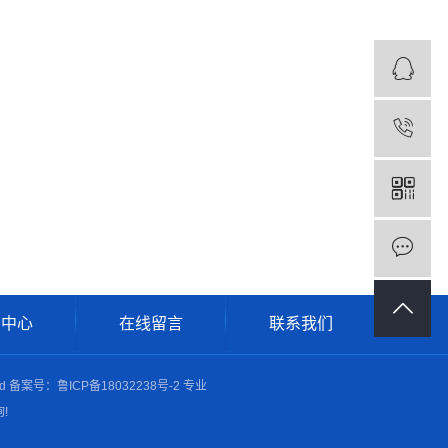
闻中心
在线留言
联系我们
ved 备案号：
鲁ICP备18032238号-2
专业
!